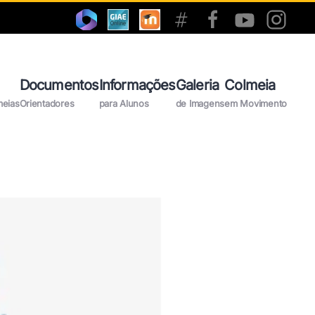
Documentos
Informações
Galeria
Colmeia
meias
Orientadores
para Alunos
de Imagens
em Movimento