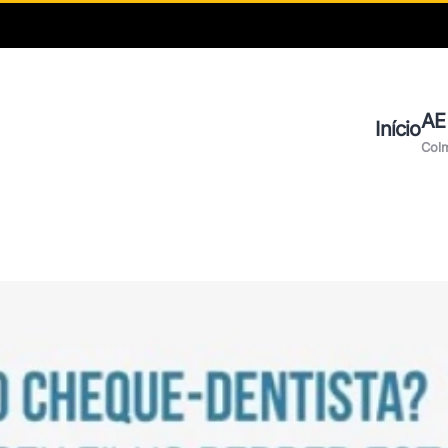
AE
Início
Col